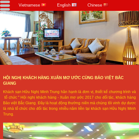
Vietnamese
English
Chinese
HỘI NGHỊ KHÁCH HÀNG XUÂN MƠ ƯỚC CÙNG BẢO VIỆT BẮC
GIANG
Khách sạn Hữu Nghị Minh Trung hân hạnh là đơn vị, thiết kế chương trình và
tổ chức " Hội nghị khách hàng - Xuân mơ ước 2017 cho đối tác, khách hàng
Bảo việt Bắc Giang. Đây là hoạt động thường niên mà chúng tôi vinh dự được
là nhà tổ chức cho đối tác trong nhiều năm liền tại khách sạn Hữu Nghị Minh
Trung.