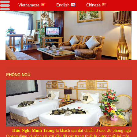
Vietnamese
English
Chinese
PHÒNG NGỦ
Hữu Nghị Minh Trung
là khách sạn đạt chuẩn 3 sao, 26 phòng ngủ
thoáng đãng và rộng rãi với đầy đủ các trang thiết bị được thiết kế một