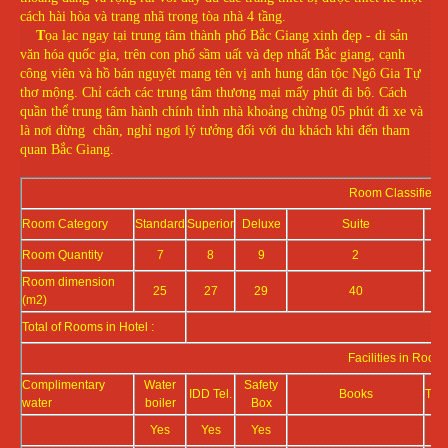
cách hài hòa và trang nhã trong tòa nhà 4 tầng.
T
ọa lạc ngay tại trung tâm thành phố Bắc Giang xinh đẹp - di sản
văn hóa quốc gia, trên con phố sầm uất và đẹp nhất Bắc giang, cạnh
công viên và hồ bán nguyệt mang tên vị anh hung dân tộc Ngô Gia Tự
thơ mộng. Chỉ cách các trung tâm thương mại mấy phút đi bộ. Cách
quần thể trung tâm hành chính tỉnh nhà khoảng chừng 05 phút đi xe và
là nơi dừng chân, nghỉ ngơi lý tưởng đối với du khách khi đến tham
quan Bắc Giang.
Room Classified
Room Category
Standard
Superior
Deluxe
Suite
Room Quantity
7
8
9
2
Room dimension
25
27
29
40
(m2)
Total of Rooms in Hotel :
Facilities in Room
Complimentary
Water
Safety
IDD Tel.
Books
Too
water
boiler
Box
Yes
Yes
Yes