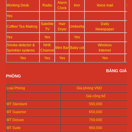
Alarm
Working Desk
Radio
Iron
Voice mail
Sh
Clock
Yes
Satellite
Hair
Daily
Coffee/ Tea Making
Umbrella
TV
Dryer
Newspaper
Yes
Yes
Yes
Smoke detector &
NHK
Wireless
Mini Bar
Baby cot
Sl
Sprinkler systems
Channel
Internet
Yes
Yes
Yes
Yes
BẢNG GIÁ
PHÒNG
Loại Phòng
Giá phòng VND
Giá công bố
MT Standard
550,000
MT Superior
650,000
MT Deluxe
750,000
MT Suite
950,000