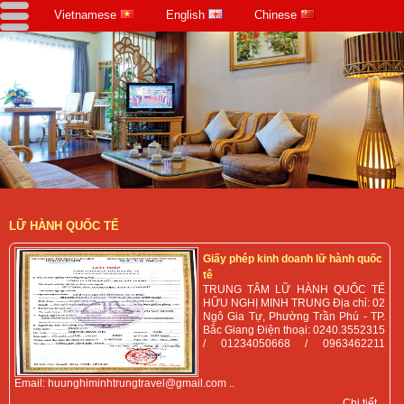
Vietnamese
English
Chinese
LỮ HÀNH QUỐC TẾ
Giấy phép kinh doanh lữ hành quốc
tê
TRUNG TÂM LỮ HÀNH QUỐC TẾ
HỮU NGHỊ MINH TRUNG Địa chỉ: 02
Ngô Gia Tự, Phường Trần Phú - TP.
Bắc Giang Điện thoại: 0240.3552315
/ 01234050668 / 0963462211
Email: huunghiminhtrungtravel@gmail.com ..
Chi tiết...