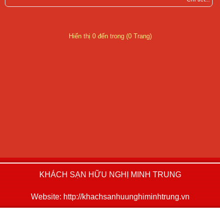
Hiển thị 0 đến trong (0 Trang)
Phone : +84.240.3823478 – 3.552315
Email: khachsanhuunghiminhtrung@gmail.com
KHÁCH SẠN HỮU NGHỊ MINH TRUNG
Website: http://khachsanhuunghiminhtrung.vn