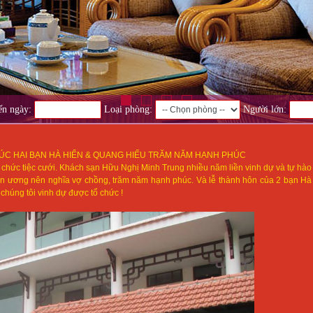
n ngày:
Loại phòng:
Người lớn:
C HAI BẠN HÀ HIỂN & QUANG HIẾU TRĂM NĂM HẠNH PHÚC
 chức tiệc cưới. Khách sạn Hữu Nghị Minh Trung nhiều năm liền vinh dự và tự hào
yên ương nên nghĩa vợ chồng, trăm năm hạnh phúc. Và lễ thành hôn của 2 bạn Hà
húng tôi vinh dự được tổ chức !