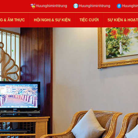
Huunghiminhtrung
Huunghiminhtrung
Huunghim
G & ẨM THỰC
HỘI NGHỊ & SỰ KIỆN
TIỆC CƯỚI
SỰ KIỆN & HOẠ