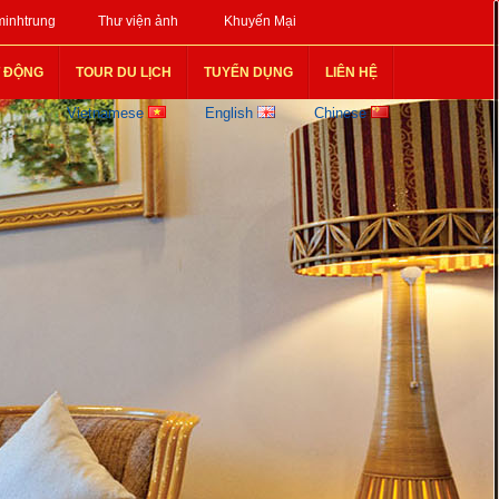
inhtrung
Thư viện ảnh
Khuyến Mại
T ĐỘNG
TOUR DU LỊCH
TUYỂN DỤNG
LIÊN HỆ
Vietnamese
English
Chinese