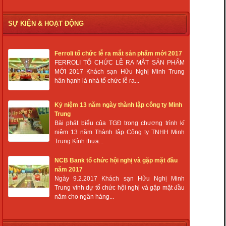
SỰ KIỆN & HOẠT ĐỘNG
Ferroli tổ chức lễ ra mắt sản phẩm mới 2017
FERROLI TỔ CHỨC LỄ RA MẮT SẢN PHẨM
MỚI 2017 Khách sạn Hữu Nghị Minh Trung
hân hạnh là nhà tổ chức lễ ra...
Kỷ niệm 13 năm ngày thành lập công ty Minh
Trung
Bài phát biểu của TGĐ trong chương trình kỉ
niệm 13 năm Thành lập Công ty TNHH Minh
Trung Kính thưa...
NCB Bank tổ chức hội nghị và gặp mặt đầu
năm 2017
Ngày 9.2.2017 Khách sạn Hữu Nghị Minh
Trung vinh dự tổ chức hội nghị và gặp mặt đầu
năm cho ngân hàng...