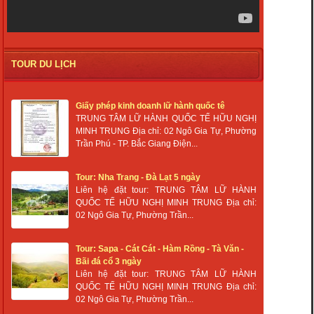
TOUR DU LỊCH
Giấy phép kinh doanh lữ hành quốc tê
TRUNG TÂM LỮ HÀNH QUỐC TẾ HỮU NGHỊ
MINH TRUNG Địa chỉ: 02 Ngô Gia Tự, Phường
Trần Phú - TP. Bắc Giang Điện...
Tour: Nha Trang - Đà Lạt 5 ngày
Liên hệ đặt tour: TRUNG TÂM LỮ HÀNH
QUỐC TẾ HỮU NGHỊ MINH TRUNG Địa chỉ:
02 Ngô Gia Tự, Phường Trần...
Tour: Sapa - Cát Cát - Hàm Rồng - Tà Văn -
Bãi đá cổ 3 ngày
Liên hệ đặt tour: TRUNG TÂM LỮ HÀNH
QUỐC TẾ HỮU NGHỊ MINH TRUNG Địa chỉ:
02 Ngô Gia Tự, Phường Trần...