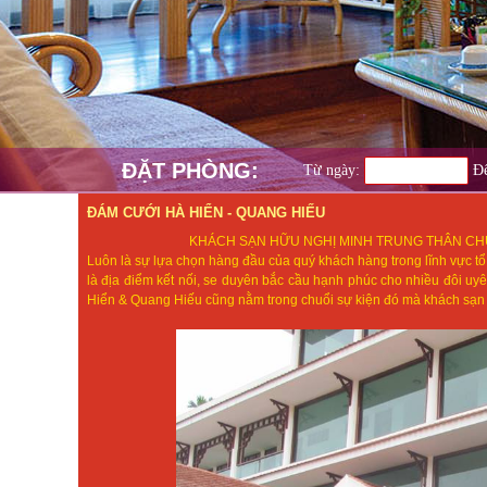
ĐẶT PHÒNG:
Từ ngày:
Đế
ĐÁM CƯỚI HÀ HIỂN - QUANG HIẾU
KHÁCH SẠN HỮU NGHỊ MINH TRUNG THÂN CHÚ
Luôn là sự lựa chọn hàng đầu của quý khách hàng trong lĩnh vực tổ
là địa điểm kết nối, se duyên bắc cầu hạnh phúc cho nhiều đôi u
Hiển & Quang Hiếu cũng nằm trong chuổi sự kiện đó mà khách sạn c