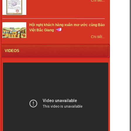
Hội nghị khách hàng xuân mơ ước cùng Bảo
Việt Bắc Giang
Chi tiết...
Ý nghĩa ngày lễ tình yêu 14/2
Chi tiết...
VIDEOS
NCB Bank tổ chức hội nghị và gặp mặt đầu
năm 2017
Chi tiết...
Khuyến mại mùa cưới
Chi tiết...