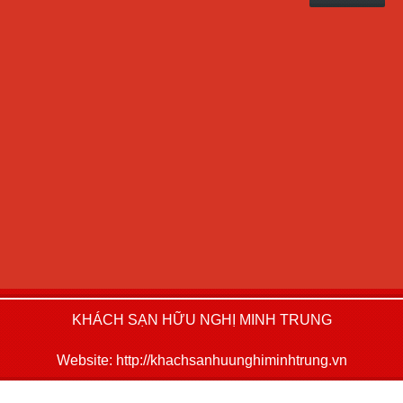
Phone : +84.240.3823478 – 3.552315
Email: khachsanhuunghiminhtrung@gmail.com
KHÁCH SẠN HỮU NGHỊ MINH TRUNG
Website: http://khachsanhuunghiminhtrung.vn