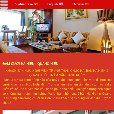
Vietnamese
English
Chinese
ĐÁM CƯỚI HÀ HIỂN - QUANG HIẾU
KHÁCH SẠN HỮU NGHỊ MINH TRUNG THÂN CHÚC HAI BẠN HÀ HIỂN &
QUANG HIẾU TRĂM NĂM HẠNH PHÚC
Luôn là sự lựa chọn hàng đầu của quý khách hàng trong lĩnh vực tổ chức tiệc
cưới. Khách sạn Hữu Nghị Minh Trung nhiều năm liền vinh dự và tự hào là địa
điểm kết nối, se duyên bắc cầu hạnh phúc cho nhiều đôi uyên ương nên nghĩa
vợ chồng, trăm năm hạnh phúc. Và lễ thành hôn của 2 bạn Hà Hiển & Quang
Hiếu cũng nằm trong chuổi sự kiện đó mà khách sạn chúng tôi vinh dự được tổ
chức !